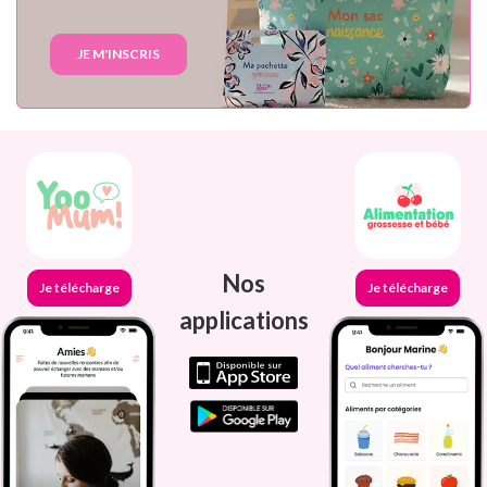
JE M'INSCRIS
Nos
Je télécharge
Je télécharge
applications