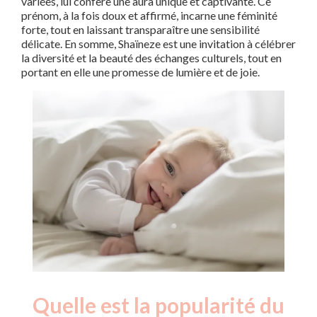
variées, lui confère une aura unique et captivante. Ce
prénom, à la fois doux et affirmé, incarne une féminité
forte, tout en laissant transparaître une sensibilité
délicate. En somme, Shaïneze est une invitation à célébrer
la diversité et la beauté des échanges culturels, tout en
portant en elle une promesse de lumière et de joie.
Quelle est la popularité du
Nouveaux-
Année
nés