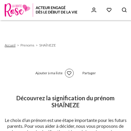
Aller
au
contenu
principal
Fil
Accueil
Prenoms
SHAÏNEZE
d'Ariane
Ajouter à ma liste
Partager
Découvrez la signification du prénom
SHAÏNEZE
Le choix d’un prénom est une étape importante pour les futurs
parents. Pour vous aider à décider, nous vous proposons de