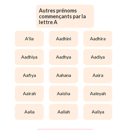
Autres prénoms
commençants par la
lettre A
a'lia
aadhini
aadhira
aadhiya
aadhya
aadiya
aafiya
aahana
aaira
aairah
aaisha
aaleyah
aalia
aaliah
aaliya