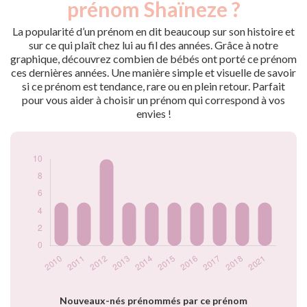
prénom Shaïneze ?
2010
5
2011
5
La popularité d’un prénom en dit beaucoup sur son histoire et
2012
10
sur ce qui plaît chez lui au fil des années. Grâce à notre
graphique, découvrez combien de bébés ont porté ce prénom
2013
5
ces dernières années. Une manière simple et visuelle de savoir
2014
5
si ce prénom est tendance, rare ou en plein retour. Parfait
2015
5
pour vous aider à choisir un prénom qui correspond à vos
2016
5
envies !
2017
5
2018
5
2021
5
Popularité du
prénom Shaïneze
par année
Nouveaux-nés prénommés par ce prénom