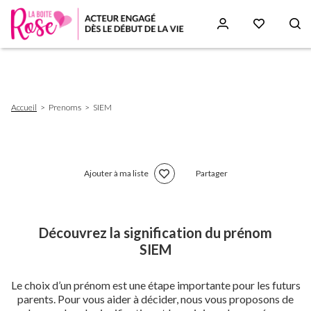
Aller
au
contenu
principal
Fil
Accueil
Prenoms
SIEM
d'Ariane
Ajouter à ma liste
Partager
Découvrez la signification du prénom
SIEM
Le choix d’un prénom est une étape importante pour les futurs
parents. Pour vous aider à décider, nous vous proposons de