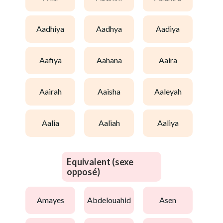
aadhiya
aadhya
aadiya
aafiya
aahana
aaira
aairah
aaisha
aaleyah
aalia
aaliah
aaliya
Equivalent (sexe
opposé)
amayes
abdelouahid
asen