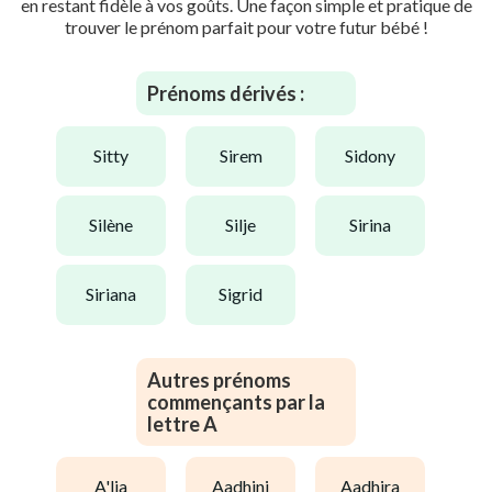
en restant fidèle à vos goûts. Une façon simple et pratique de
trouver le prénom parfait pour votre futur bébé !
Prénoms dérivés :
sitty
sirem
sidony
silène
silje
sirina
siriana
sigrid
Autres prénoms
commençants par la
lettre A
a'lia
aadhini
aadhira