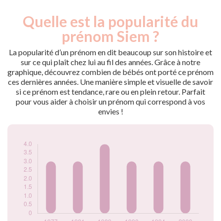
Quelle est la popularité du
Nouveaux-
Année
nés
prénom Siem ?
1977
3
1981
3
La popularité d’un prénom en dit beaucoup sur son histoire et
1989
4
sur ce qui plaît chez lui au fil des années. Grâce à notre
graphique, découvrez combien de bébés ont porté ce prénom
1990
3
ces dernières années. Une manière simple et visuelle de savoir
1994
3
si ce prénom est tendance, rare ou en plein retour. Parfait
2000
3
pour vous aider à choisir un prénom qui correspond à vos
Popularité du
envies !
prénom Siem par
année