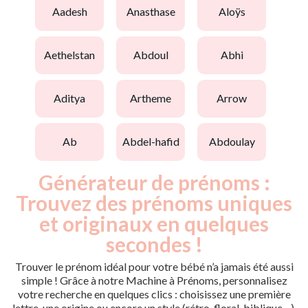
aadesh
anasthase
aloÿs
aethelstan
abdoul
abhi
aditya
artheme
arrow
ab
abdel-hafid
abdoulay
Générateur de prénoms :
Trouvez des prénoms uniques
et originaux en quelques
secondes !
Trouver le prénom idéal pour votre bébé n’a jamais été aussi
simple ! Grâce à notre Machine à Prénoms, personnalisez
votre recherche en quelques clics : choisissez une première
lettre, une origine ou encore un style (rétro, floral, biblique…).