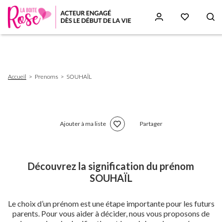
Aller
au
contenu
principal
Fil
Accueil
Prenoms
SOUHAÏL
d'Ariane
Ajouter à ma liste
Partager
Découvrez la signification du prénom
SOUHAÏL
Le choix d’un prénom est une étape importante pour les futurs
parents. Pour vous aider à décider, nous vous proposons de