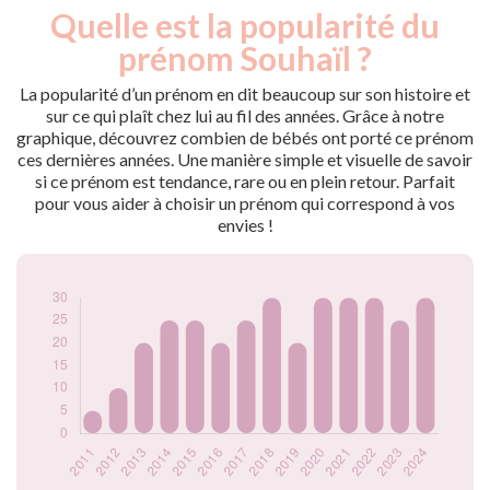
Quelle est la popularité du
Nouveaux-
Année
nés
prénom Souhaïl ?
2011
5
2012
10
La popularité d’un prénom en dit beaucoup sur son histoire et
2013
20
sur ce qui plaît chez lui au fil des années. Grâce à notre
graphique, découvrez combien de bébés ont porté ce prénom
2014
25
ces dernières années. Une manière simple et visuelle de savoir
2015
25
si ce prénom est tendance, rare ou en plein retour. Parfait
2016
20
pour vous aider à choisir un prénom qui correspond à vos
2017
25
envies !
2018
30
2019
20
2020
30
2021
30
2022
30
2023
25
2024
30
Popularité du
prénom Souhaïl par
année