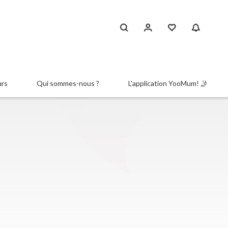
urs
Qui sommes-nous ?
L'application YooMum! 🤳