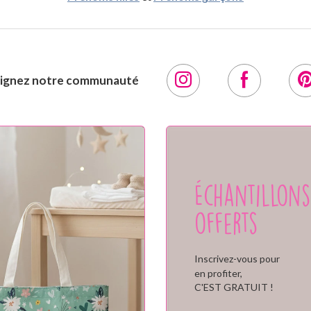
oignez notre communauté
Échantillons
offerts
Inscrivez-vous pour
en profiter,
C'EST GRATUIT !