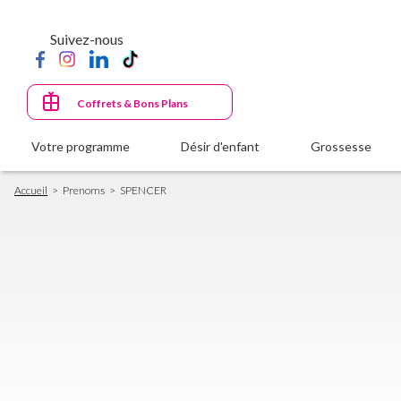
Aller
au
Suivez-nous
contenu
principal
Coffrets & Bons Plans
Votre programme
Désir d'enfant
Grossesse
Fil
Accueil
Prenoms
SPENCER
d'Ariane