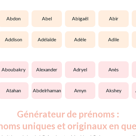
abdon
abel
abigaël
abir
addison
adélaïde
adèle
adile
aboubakry
alexander
adryel
anès
atahan
abdelrhaman
amyn
akshey
Générateur de prénoms :
noms uniques et originaux en que