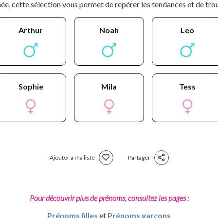
ée, cette sélection vous permet de repérer les tendances et de tro
arthur
noah
leo
sophie
mila
tess
Ajouter à ma liste
Partager
Pour découvrir plus de prénoms, consultez les pages :
Prénoms filles
et
Prénoms garçons