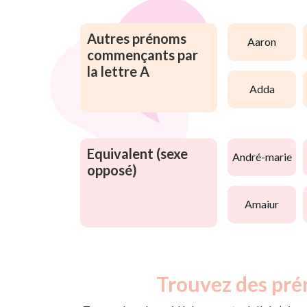
Autres prénoms
aaron
commençants par
la lettre A
adda
Equivalent (sexe
andré-marie
opposé)
amaiur
Trouvez des pré