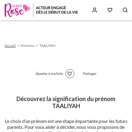
Aller
au
contenu
principal
Fil
Accueil
Prenoms
TAALIYAH
d'Ariane
Ajouter à ma liste
Partager
Découvrez la signification du prénom
TAALIYAH
Le choix d’un prénom est une étape importante pour les futurs
parents. Pour vous aider à décider, nous vous proposons de