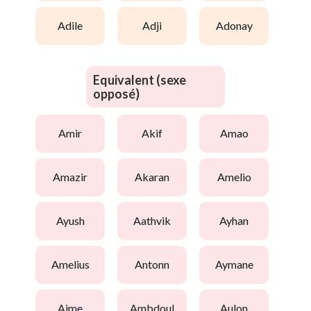
adile
adji
adonay
Equivalent (sexe
opposé)
amir
akif
amao
amazir
akaran
amelio
ayush
aathvik
ayhan
amelius
antonn
aymane
aime
ambdoul
aulon