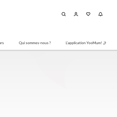
urs
Qui sommes-nous ?
L'application YooMum! 🤳