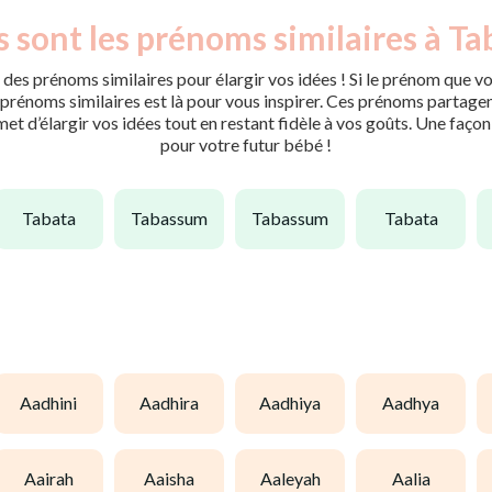
 sont les prénoms similaires à Ta
des prénoms similaires pour élargir vos idées ! Si le prénom que vo
rénoms similaires est là pour vous inspirer. Ces prénoms partagent 
met d’élargir vos idées tout en restant fidèle à vos goûts. Une faço
pour votre futur bébé !
tabata
tabassum
tabassum
tabata
aadhini
aadhira
aadhiya
aadhya
aairah
aaisha
aaleyah
aalia