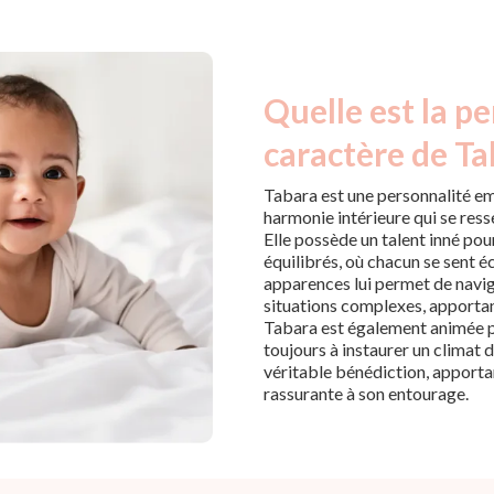
Quelle est la pe
caractère de Ta
Tabara est une personnalité em
harmonie intérieure qui se ress
Elle possède un talent inné po
équilibrés, où chacun se sent é
apparences lui permet de navi
situations complexes, apportant
Tabara est également animée pa
toujours à instaurer un climat 
véritable bénédiction, apportan
rassurante à son entourage.