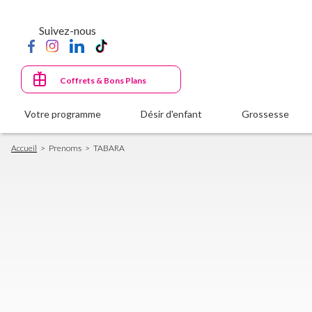
Aller
au
Suivez-nous
contenu
principal
Coffrets & Bons Plans
Votre programme
Désir d'enfant
Grossesse
Fil
Accueil
Prenoms
TABARA
d'Ariane