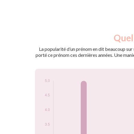
Nouveaux-
Quell
Année
nés
2009
5
La popularité d’un prénom en dit beaucoup sur s
2013
5
porté ce prénom ces dernières années. Une manière
2016
5
2020
5
2024
5
Popularité du
prénom Tabara par
année