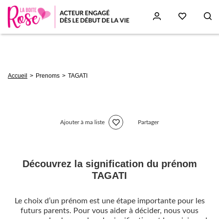
Aller
au
contenu
principal
Fil
Accueil
Prenoms
TAGATI
d'Ariane
Ajouter à ma liste
Partager
Découvrez la signification du prénom
TAGATI
Le choix d’un prénom est une étape importante pour les
futurs parents. Pour vous aider à décider, nous vous