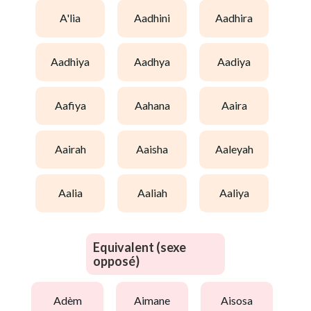
a'lia
aadhini
aadhira
aadhiya
aadhya
aadiya
aafiya
aahana
aaira
aairah
aaisha
aaleyah
aalia
aaliah
aaliya
Equivalent (sexe
opposé)
adèm
aimane
aisosa