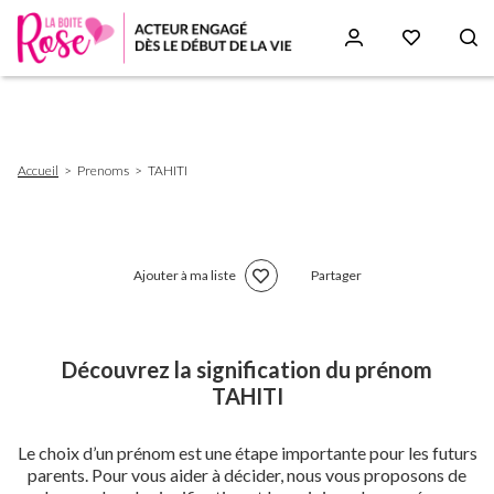
Aller
au
contenu
principal
Fil
Accueil
Prenoms
TAHITI
d'Ariane
Ajouter à ma liste
Partager
Découvrez la signification du prénom
TAHITI
Le choix d’un prénom est une étape importante pour les futurs
parents. Pour vous aider à décider, nous vous proposons de