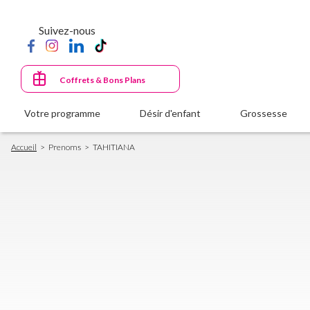
Aller
au
Suivez-nous
contenu
principal
Coffrets & Bons Plans
Votre programme
Désir d'enfant
Grossesse
Fil
Accueil
Prenoms
TAHITIANA
d'Ariane