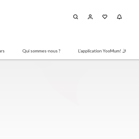
urs
Qui sommes-nous ?
L'application YooMum! 🤳