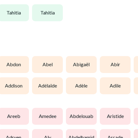
tahitia
tahitia
abdon
abel
abigaël
abir
addison
adélaïde
adèle
adile
areeb
amedee
abdelouab
aristide
adryen
aly
abdelhamid
arcade