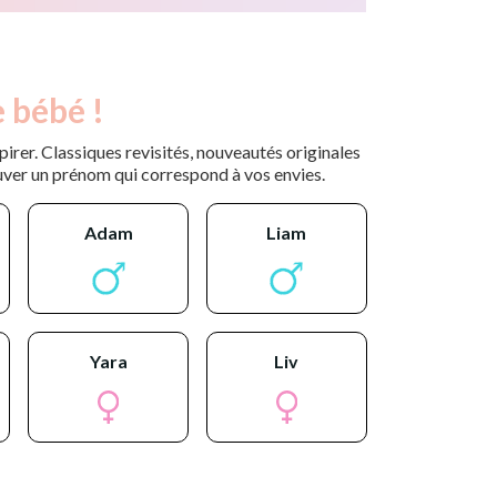
 bébé !
rer. Classiques revisités, nouveautés originales
uver un prénom qui correspond à vos envies.
adam
liam
yara
liv