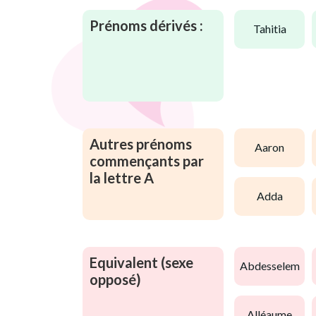
Prénoms dérivés :
tahitia
Autres prénoms
aaron
commençants par
la lettre A
adda
Equivalent (sexe
abdesselem
opposé)
alléaume