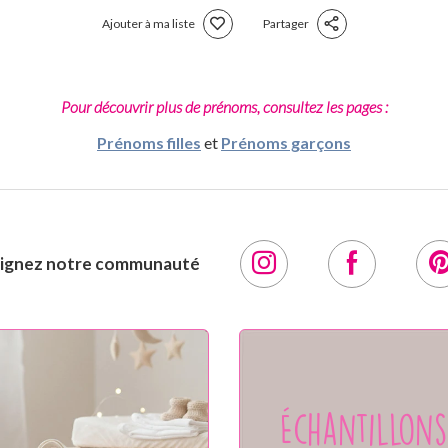
Ajouter à ma liste
Partager
Pour découvrir plus de prénoms, consultez les pages :
Prénoms filles
et
Prénoms garçons
oignez notre communauté
Échantillons