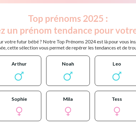
Top prénoms 2025 :
z un prénom tendance pour votre
r votre futur bébé ? Notre Top Prénoms 2024 est là pour vous inspi
ée, cette sélection vous permet de repérer les tendances et de tro
arthur
noah
leo
sophie
mila
tess