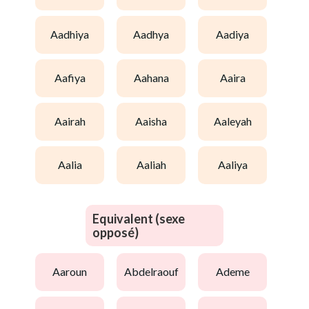
aadhiya
aadhya
aadiya
aafiya
aahana
aaira
aairah
aaisha
aaleyah
aalia
aaliah
aaliya
Equivalent (sexe
opposé)
aaroun
abdelraouf
ademe