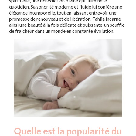
spirituelle, une bénédiction divine qui illumine le
quotidien. Sa sonorité moderne et fluide lui confère une
élégance intemporelle, tout en laissant entrevoir une
promesse de renouveau et de libération. Tahlia incarne
ainsi une beauté à la fois délicate et puissante, un souffle
de fraîcheur dans un monde en constante évolution.
Quelle est la popularité du
Nouveaux-
Année
nés