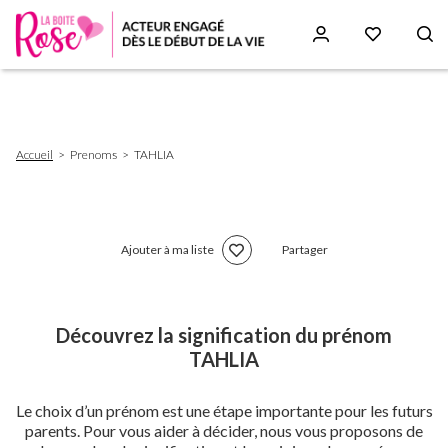
Aller
au
contenu
principal
Fil
Accueil
Prenoms
TAHLIA
d'Ariane
Ajouter à ma liste
Partager
Découvrez la signification du prénom
TAHLIA
Le choix d’un prénom est une étape importante pour les futurs
parents. Pour vous aider à décider, nous vous proposons de