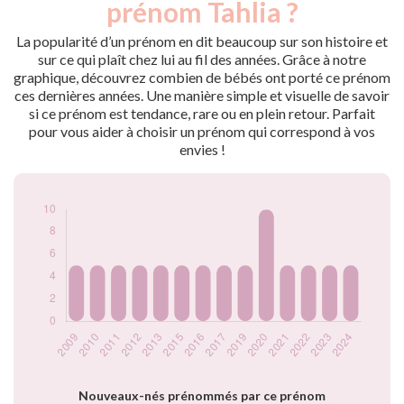
prénom Tahlia ?
2009
5
2010
5
La popularité d’un prénom en dit beaucoup sur son histoire et
2011
5
sur ce qui plaît chez lui au fil des années. Grâce à notre
graphique, découvrez combien de bébés ont porté ce prénom
2012
5
ces dernières années. Une manière simple et visuelle de savoir
2013
5
si ce prénom est tendance, rare ou en plein retour. Parfait
2015
5
pour vous aider à choisir un prénom qui correspond à vos
2016
5
envies !
2017
5
2019
5
2020
10
2021
5
2022
5
2023
5
2024
5
Popularité du
prénom Tahlia par
année
Nouveaux-nés prénommés par ce prénom