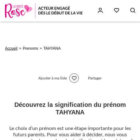
Aller
au
contenu
principal
Fil
Accueil
Prenoms
TAHYANA
d'Ariane
Ajouter à ma liste
Partager
Découvrez la signification du prénom
TAHYANA
Le choix d’un prénom est une étape importante pour les
futurs parents. Pour vous aider à décider, nous vous