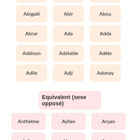
abigaël
abir
abou
abrar
ada
adda
addison
adélaïde
adèle
adile
adji
adonay
Equivalent (sexe
opposé)
anthelme
ayllan
aryan