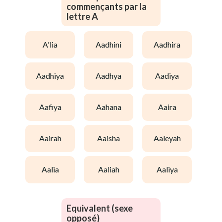
commençants par la
lettre A
a'lia
aadhini
aadhira
aadhiya
aadhya
aadiya
aafiya
aahana
aaira
aairah
aaisha
aaleyah
aalia
aaliah
aaliya
Equivalent (sexe
opposé)