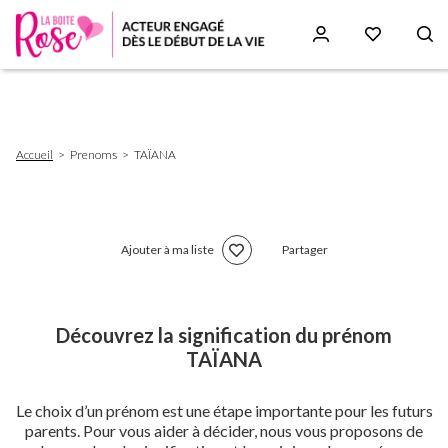
Aller
au
contenu
principal
Fil
Accueil
Prenoms
TAÏANA
d'Ariane
Ajouter à ma liste
Partager
Découvrez la signification du prénom
TAÏANA
Le choix d’un prénom est une étape importante pour les futurs
parents. Pour vous aider à décider, nous vous proposons de