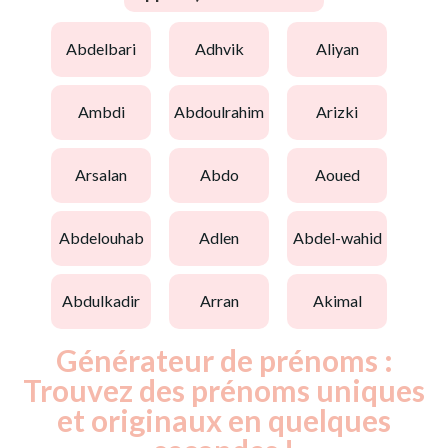
abdelbari
adhvik
aliyan
ambdi
abdoulrahim
arizki
arsalan
abdo
aoued
abdelouhab
adlen
abdel-wahid
abdulkadir
arran
akimal
Générateur de prénoms :
Trouvez des prénoms uniques
et originaux en quelques