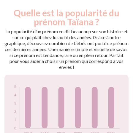
Quelle est la popularité du
Nouveaux-
Année
nés
prénom Taïana ?
2017
5
2018
5
La popularité d’un prénom en dit beaucoup sur son histoire et
2019
5
sur ce qui plaît chez lui au fil des années. Grâce à notre
graphique, découvrez combien de bébés ont porté ce prénom
2020
5
ces dernières années. Une manière simple et visuelle de savoir
2022
5
si ce prénom est tendance, rare ou en plein retour. Parfait
2023
5
pour vous aider à choisir un prénom qui correspond à vos
Popularité du
envies !
prénom Taïana par
année