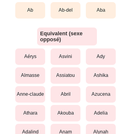
ab
ab-del
aba
Equivalent (sexe
opposé)
aérys
asvini
ady
almasse
assiatou
ashika
anne-claude
abril
azucena
athara
akouba
adelia
adalind
anam
alynah