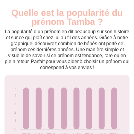
Quelle est la popularité du
Nouveaux-
Année
nés
prénom Tamba ?
2010
5
2012
5
La popularité d’un prénom en dit beaucoup sur son histoire
2013
5
et sur ce qui plaît chez lui au fil des années. Grâce à notre
graphique, découvrez combien de bébés ont porté ce
2015
5
prénom ces dernières années. Une manière simple et
2016
5
visuelle de savoir si ce prénom est tendance, rare ou en
2018
5
plein retour. Parfait pour vous aider à choisir un prénom qui
2019
5
correspond à vos envies !
2022
5
Popularité du
prénom Tamba par
année