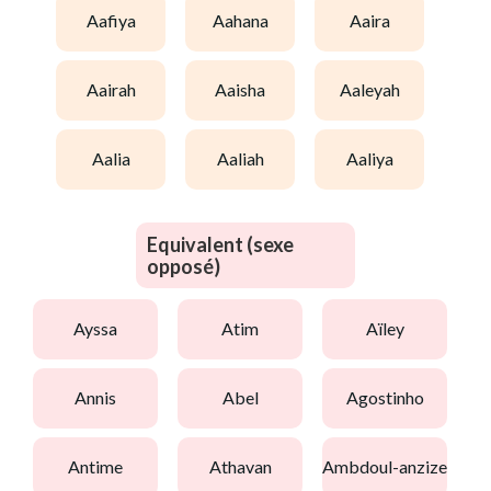
aafiya
aahana
aaira
aairah
aaisha
aaleyah
aalia
aaliah
aaliya
Equivalent (sexe
opposé)
ayssa
atim
aïley
annis
abel
agostinho
antime
athavan
ambdoul-anzize