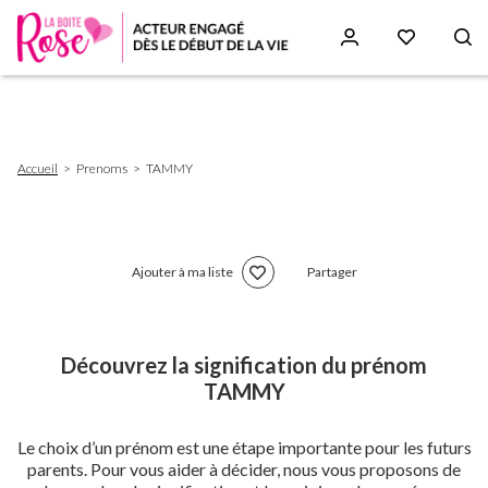
Aller
au
contenu
principal
Fil
Accueil
Prenoms
TAMMY
d'Ariane
Ajouter à ma liste
Partager
Découvrez la signification du prénom
TAMMY
Le choix d’un prénom est une étape importante pour les futurs
parents. Pour vous aider à décider, nous vous proposons de