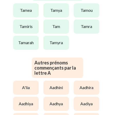
tamea
tamya
tamou
tamiris
tam
tamra
tamarah
tamyra
Autres prénoms
commençants par la
lettre A
a'lia
aadhini
aadhira
aadhiya
aadhya
aadiya