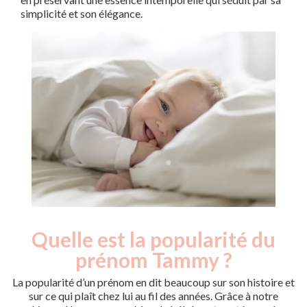
simplicité et son élégance.
Quelle est la popularité du
Nouveaux-
Année
nés
prénom Tammy ?
2011
5
La popularité d’un prénom en dit beaucoup sur son histoire et
Popularité du
sur ce qui plaît chez lui au fil des années. Grâce à notre
prénom Tammy par