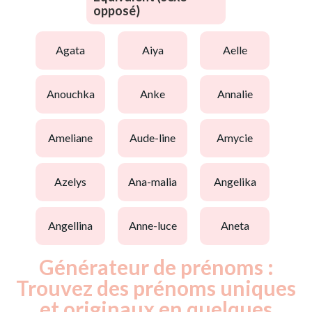
opposé)
agata
aiya
aelle
anouchka
anke
annalie
ameliane
aude-line
amycie
azelys
ana-malia
angelika
angellina
anne-luce
aneta
Générateur de prénoms :
Trouvez des prénoms uniques
et originaux en quelques