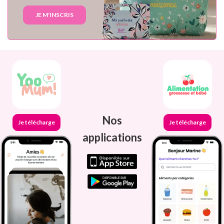
JE M'INSCRIS
Nos
Je télécharge
Je télécharge
applications