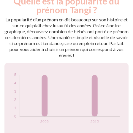
Quelle est la popularité du
Année
nés
prénom Tangi ?
2009
5
2012
5
La popularité d’un prénom en dit beaucoup sur son histoire et
sur ce qui plaît chez lui au fil des années. Grâce à notre
Popularité du
graphique, découvrez combien de bébés ont porté ce prénom
prénom Tangi par
ces dernières années. Une manière simple et visuelle de savoir
année
si ce prénom est tendance, rare ou en plein retour. Parfait
pour vous aider à choisir un prénom qui correspond à vos
envies !