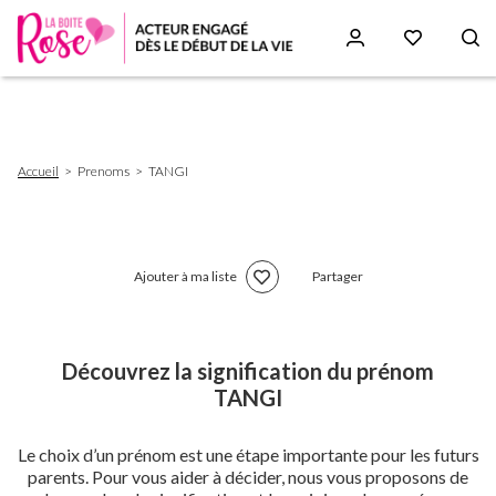
Aller
au
contenu
principal
Fil
Accueil
Prenoms
TANGI
d'Ariane
Ajouter à ma liste
Partager
Découvrez la signification du prénom
TANGI
Le choix d’un prénom est une étape importante pour les futurs
parents. Pour vous aider à décider, nous vous proposons de