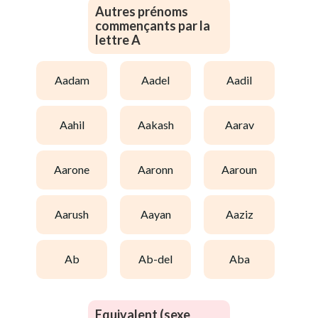
Autres prénoms
commençants par la
lettre A
aadam
aadel
aadil
aahil
aakash
aarav
aarone
aaronn
aaroun
aarush
aayan
aaziz
ab
ab-del
aba
Equivalent (sexe