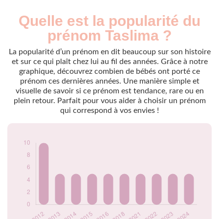
Quelle est la popularité du
Nouveaux-
Année
nés
prénom Taslima ?
2012
10
2013
5
La popularité d’un prénom en dit beaucoup sur son histoire
2014
5
et sur ce qui plaît chez lui au fil des années. Grâce à notre
graphique, découvrez combien de bébés ont porté ce
2015
5
prénom ces dernières années. Une manière simple et
2016
5
visuelle de savoir si ce prénom est tendance, rare ou en
2018
5
plein retour. Parfait pour vous aider à choisir un prénom
2021
5
qui correspond à vos envies !
2022
5
2023
5
2024
5
Popularité du
prénom Taslima par
année