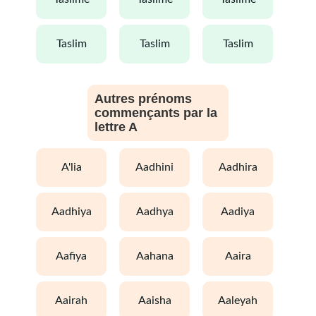
taslim
taslim
taslim
Autres prénoms
commençants par la
lettre A
a'lia
aadhini
aadhira
aadhiya
aadhya
aadiya
aafiya
aahana
aaira
aairah
aaisha
aaleyah