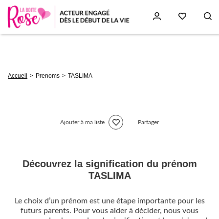
Aller
au
contenu
principal
Fil
Accueil
Prenoms
TASLIMA
d'Ariane
Ajouter à ma liste
Partager
Découvrez la signification du prénom
TASLIMA
Le choix d’un prénom est une étape importante pour les
futurs parents. Pour vous aider à décider, nous vous