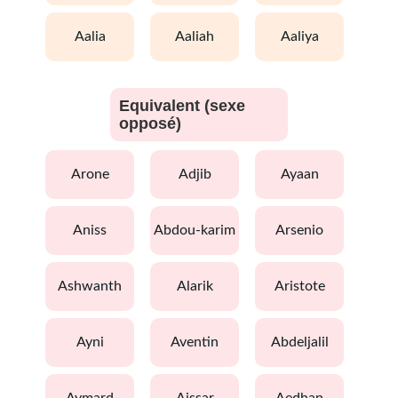
aalia
aaliah
aaliya
Equivalent (sexe
opposé)
arone
adjib
ayaan
aniss
abdou-karim
arsenio
ashwanth
alarik
aristote
ayni
aventin
abdeljalil