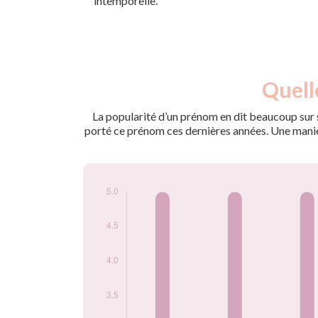
intemporelle.
Nouveaux-
Quell
Année
nés
2009
5
La popularité d’un prénom en dit beaucoup sur s
2015
5
porté ce prénom ces dernières années. Une manière
2016
5
2017
5
2018
5
2019
5
2021
5
2022
5
2023
5
2024
5
Popularité du
prénom Tayanna
par année