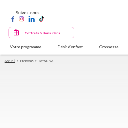
Aller
au
Suivez-nous
contenu
principal
Coffrets & Bons Plans
Votre programme
Désir d'enfant
Grossesse
Fil
Accueil
Prenoms
TAYANNA
d'Ariane