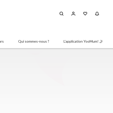
urs
Qui sommes-nous ?
L'application YooMum! 🤳