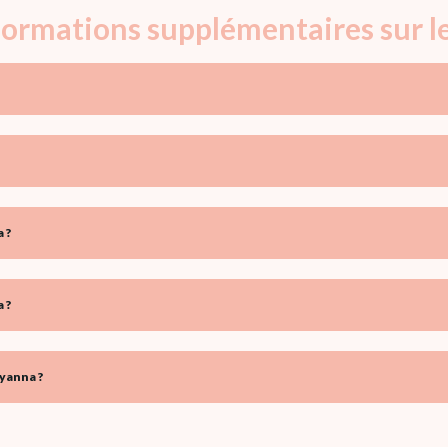
nformations supplémentaires sur 
 ?
 ?
yanna ?