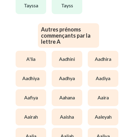
tayssa
tayss
Autres prénoms
commençants par la
lettre A
a'lia
aadhini
aadhira
aadhiya
aadhya
aadiya
aafiya
aahana
aaira
aairah
aaisha
aaleyah
aalia
aaliah
aaliya