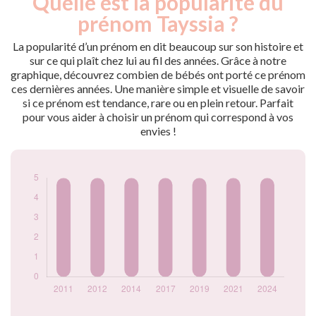
Quelle est la popularité du
Année
nés
prénom Tayssia ?
2011
5
2012
5
La popularité d’un prénom en dit beaucoup sur son histoire et
2014
5
sur ce qui plaît chez lui au fil des années. Grâce à notre
graphique, découvrez combien de bébés ont porté ce prénom
2017
5
ces dernières années. Une manière simple et visuelle de savoir
2019
5
si ce prénom est tendance, rare ou en plein retour. Parfait
2021
5
pour vous aider à choisir un prénom qui correspond à vos
2024
5
envies !
Popularité du
prénom Tayssia par
année