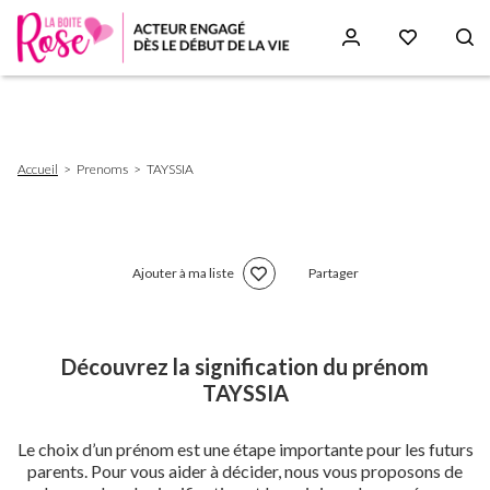
Aller
au
contenu
principal
Fil
Accueil
Prenoms
TAYSSIA
d'Ariane
Ajouter à ma liste
Partager
Découvrez la signification du prénom
TAYSSIA
Le choix d’un prénom est une étape importante pour les futurs
parents. Pour vous aider à décider, nous vous proposons de