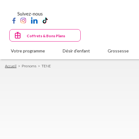
Aller
au
Suivez-nous
contenu
principal
Coffrets & Bons Plans
Votre programme
Désir d'enfant
Grossesse
Fil
Accueil
Prenoms
TENE
d'Ariane