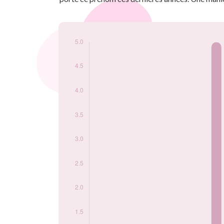
Popularité du
prénom Tene par
année