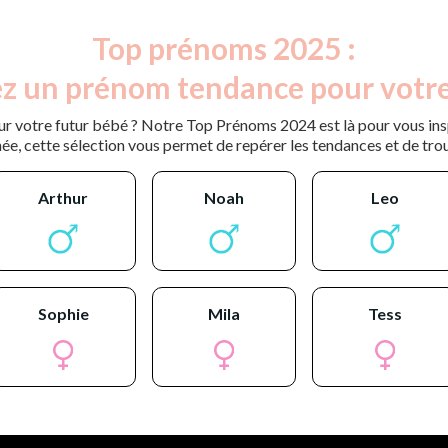
Top prénoms 2025 :
z un prénom tendance pour votre
r votre futur bébé ? Notre Top Prénoms 2024 est là pour vous inspi
ée, cette sélection vous permet de repérer les tendances et de tro
arthur
noah
leo
sophie
mila
tess