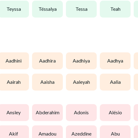
teyssa
téssalya
tessa
teah
aadhini
aadhira
aadhiya
aadhya
aairah
aaisha
aaleyah
aalia
ansley
abderahim
adonis
alésio
akif
amadou
azeddine
abu