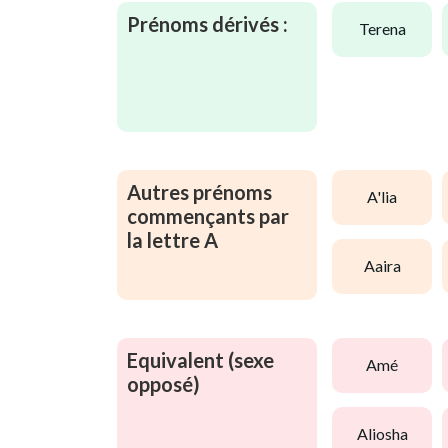
Prénoms dérivés :
terena
Autres prénoms
a'lia
commençants par
la lettre A
aaira
Equivalent (sexe
amé
opposé)
aliosha