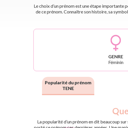
Le choix d’un prénom est une étape importante pou
de ce prénom. Connaître son histoire, sa symbol
GENRE
Féminin
Popularité du prénom
TENE
Nouveaux-
Quel
Année
nés
2011
5
La popularité d’un prénom en dit beaucoup sur s
2023
5
porté ce prénom ces dernières années. Une manière