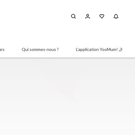
urs
Qui sommes-nous ?
L'application YooMum! 🤳