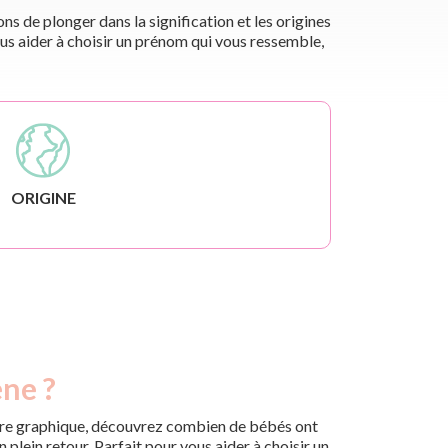
s de plonger dans la signification et les origines
us aider à choisir un prénom qui vous ressemble,
ORIGINE
ene ?
 notre graphique, découvrez combien de bébés ont
plein retour. Parfait pour vous aider à choisir un