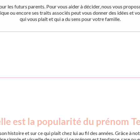
r les futurs parents. Pour vous aider à décider, nous vous proposon
ique ou encore ses traits associés peut vous donner des idées et vo
qui vous plaît et qui a du sens pour votre famille.
le est la popularité du prénom T
on histoire et sur ce qui plaît chez lui au fil des années. Grâce à
 simple et visuelle de savoir si ce prénom est tendance, rare ou en 