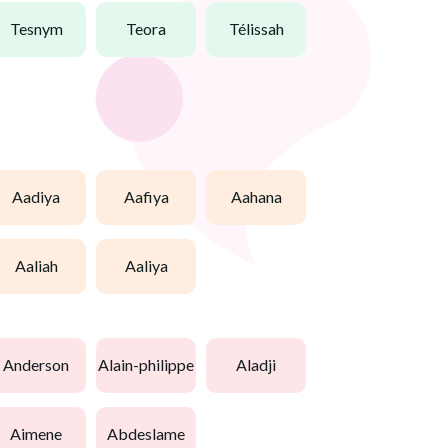
tesnym
teora
télissah
aadiya
aafiya
aahana
aaliah
aaliya
anderson
alain-philippe
aladji
aimene
abdeslame