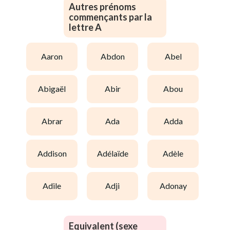
Autres prénoms
commençants par la
lettre A
aaron
abdon
abel
abigaël
abir
abou
abrar
ada
adda
addison
adélaïde
adèle
adile
adji
adonay
Equivalent (sexe