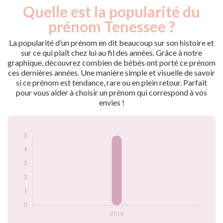
Quelle est la popularité du
Nouveaux-
Année
nés
prénom Tenessee ?
2015
5
La popularité d’un prénom en dit beaucoup sur son histoire et
Popularité du
sur ce qui plaît chez lui au fil des années. Grâce à notre
prénom Tenessee
graphique, découvrez combien de bébés ont porté ce prénom
par année
ces dernières années. Une manière simple et visuelle de savoir
si ce prénom est tendance, rare ou en plein retour. Parfait
pour vous aider à choisir un prénom qui correspond à vos
envies !