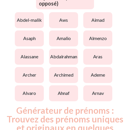
opposé)
abdel-malik
aws
aimad
asaph
amalio
almenzo
alassane
abdalrahman
aras
archer
archimed
ademe
alvaro
ahnaf
arnav
Générateur de prénoms :
Trouvez des prénoms uniques
et originaux en quelques