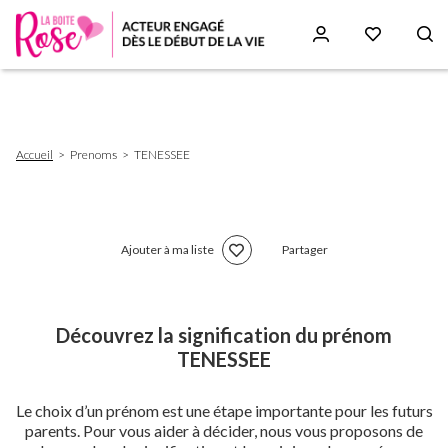
Aller
au
contenu
principal
Fil
Accueil
Prenoms
TENESSEE
d'Ariane
Ajouter à ma liste
Partager
Découvrez la signification du prénom
TENESSEE
Le choix d’un prénom est une étape importante pour les futurs
parents. Pour vous aider à décider, nous vous proposons de