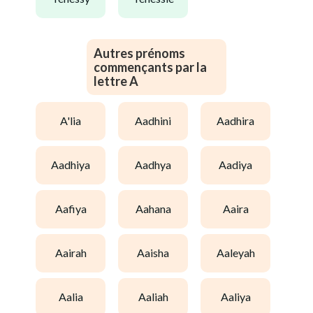
Autres prénoms
commençants par la
lettre A
a'lia
aadhini
aadhira
aadhiya
aadhya
aadiya
aafiya
aahana
aaira
aairah
aaisha
aaleyah
aalia
aaliah
aaliya