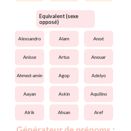
Equivalent (sexe
opposé)
alexsandro
alam
anoé
anisse
artus
anouar
ahmed-amin
agop
adelyo
aayan
askin
aquilino
alrik
ahsan
aref
Générateur de prénoms :