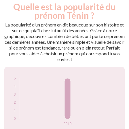
Quelle est la popularité du
Nouveaux-
Année
nés
prénom Ténin ?
2019
5
La popularité d’un prénom en dit beaucoup sur son histoire et
Popularité du
sur ce qui plaît chez lui au fil des années. Grâce à notre
prénom Ténin par
graphique, découvrez combien de bébés ont porté ce prénom
année
ces dernières années. Une manière simple et visuelle de savoir
si ce prénom est tendance, rare ou en plein retour. Parfait
pour vous aider à choisir un prénom qui correspond à vos
envies !