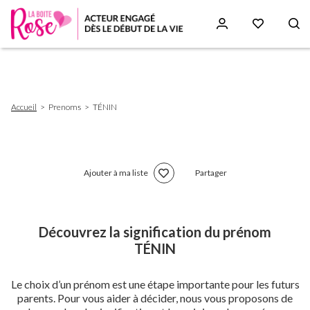
Aller
au
contenu
principal
Fil
Accueil
Prenoms
TÉNIN
d'Ariane
Ajouter à ma liste
Partager
Découvrez la signification du prénom
TÉNIN
Le choix d’un prénom est une étape importante pour les futurs
parents. Pour vous aider à décider, nous vous proposons de