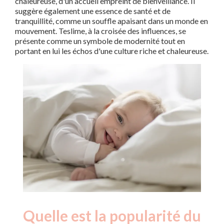
chaleureuse, d'un accueil empreint de bienveillance. Il
suggère également une essence de santé et de
tranquillité, comme un souffle apaisant dans un monde en
mouvement. Teslime, à la croisée des influences, se
présente comme un symbole de modernité tout en
portant en lui les échos d'une culture riche et chaleureuse.
Quelle est la popularité du
Nouveaux-
Année
nés