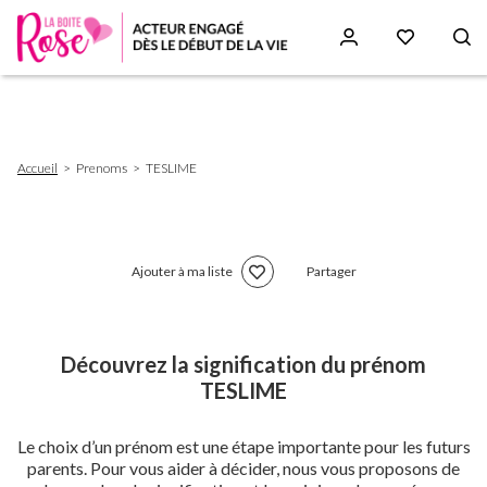
Aller
au
contenu
principal
Fil
Accueil
Prenoms
TESLIME
d'Ariane
Ajouter à ma liste
Partager
Découvrez la signification du prénom
TESLIME
Le choix d’un prénom est une étape importante pour les futurs
parents. Pour vous aider à décider, nous vous proposons de