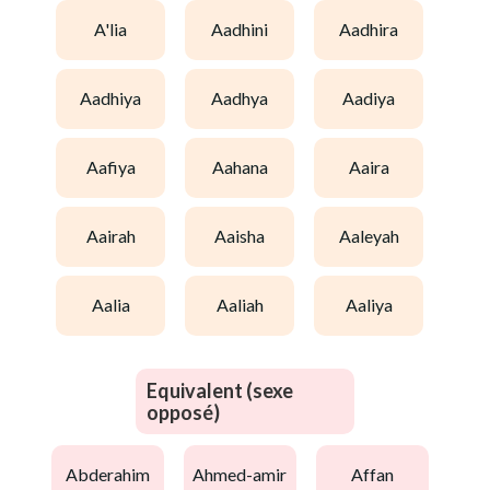
a'lia
aadhini
aadhira
aadhiya
aadhya
aadiya
aafiya
aahana
aaira
aairah
aaisha
aaleyah
aalia
aaliah
aaliya
Equivalent (sexe
opposé)
abderahim
ahmed-amir
affan