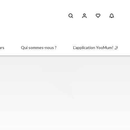
urs
Qui sommes-nous ?
L'application YooMum! 🤳