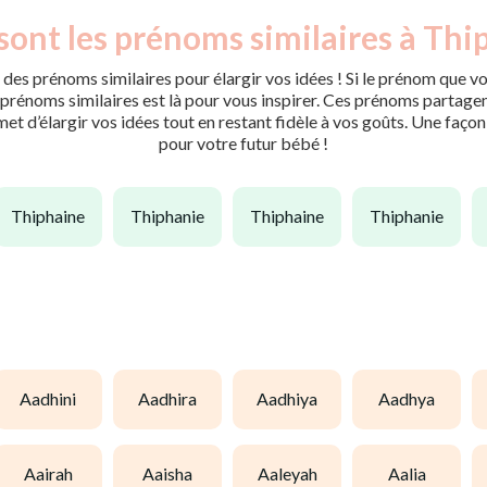
sont les prénoms similaires à Thi
des prénoms similaires pour élargir vos idées ! Si le prénom que vo
rénoms similaires est là pour vous inspirer. Ces prénoms partagent 
met d’élargir vos idées tout en restant fidèle à vos goûts. Une faço
pour votre futur bébé !
thiphaine
thiphanie
thiphaine
thiphanie
aadhini
aadhira
aadhiya
aadhya
aairah
aaisha
aaleyah
aalia