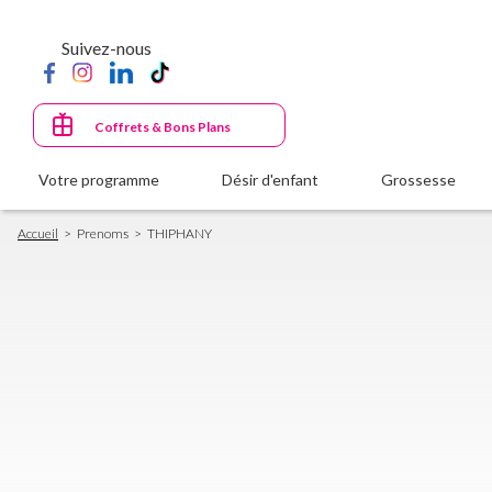
Aller
au
Suivez-nous
contenu
principal
Coffrets & Bons Plans
Votre programme
Désir d'enfant
Grossesse
Fil
Accueil
Prenoms
THIPHANY
d'Ariane