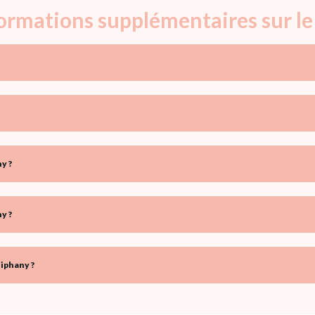
nformations supplémentaires sur l
y ?
y ?
iphany ?