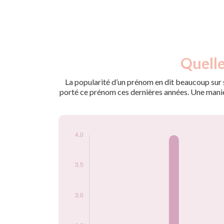
Nouveaux-
Quelle
Année
nés
1990
4
La popularité d’un prénom en dit beaucoup sur s
1992
4
porté ce prénom ces dernières années. Une manière
1998
3
Popularité du
prénom Thiphany
par année