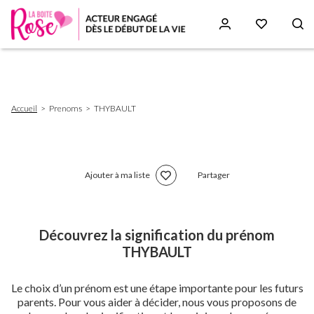
Aller
au
contenu
principal
Fil
Accueil
Prenoms
THYBAULT
d'Ariane
Ajouter à ma liste
Partager
Découvrez la signification du prénom
THYBAULT
Le choix d’un prénom est une étape importante pour les futurs
parents. Pour vous aider à décider, nous vous proposons de