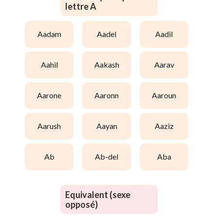
lettre A
aadam
aadel
aadil
aahil
aakash
aarav
aarone
aaronn
aaroun
aarush
aayan
aaziz
ab
ab-del
aba
Equivalent (sexe
opposé)