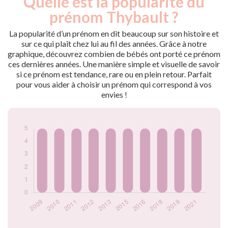
Quelle est la popularité du
Année
nés
prénom Thybault ?
2009
5
2010
5
La popularité d’un prénom en dit beaucoup sur son histoire et
2011
5
sur ce qui plaît chez lui au fil des années. Grâce à notre
graphique, découvrez combien de bébés ont porté ce prénom
2012
5
ces dernières années. Une manière simple et visuelle de savoir
2013
5
si ce prénom est tendance, rare ou en plein retour. Parfait
2015
5
pour vous aider à choisir un prénom qui correspond à vos
2016
5
envies !
2018
5
2019
5
2021
5
Popularité du
prénom Thybault
par année