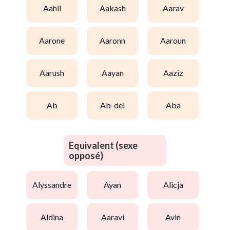
aahil
aakash
aarav
aarone
aaronn
aaroun
aarush
aayan
aaziz
ab
ab-del
aba
Equivalent (sexe
opposé)
alyssandre
ayan
alicja
aldina
aaravi
avin