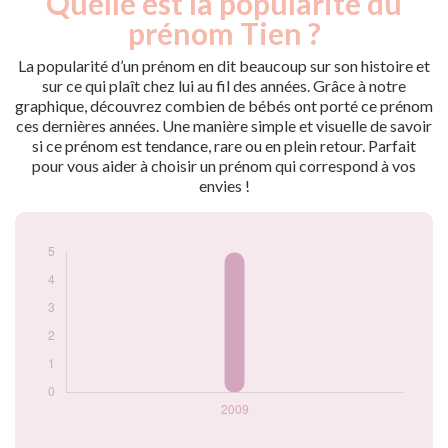
Quelle est la popularité du
Année
nés
prénom Tien ?
2009
5
La popularité d’un prénom en dit beaucoup sur son histoire et
Popularité du
sur ce qui plaît chez lui au fil des années. Grâce à notre
prénom Tien par
graphique, découvrez combien de bébés ont porté ce prénom
année
ces dernières années. Une manière simple et visuelle de savoir
si ce prénom est tendance, rare ou en plein retour. Parfait
pour vous aider à choisir un prénom qui correspond à vos
envies !