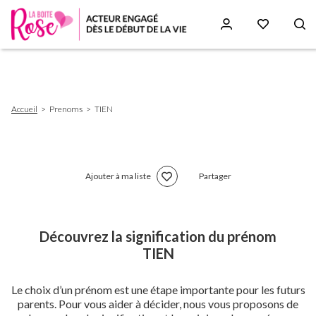
Aller
au
contenu
principal
Fil
Accueil
Prenoms
TIEN
d'Ariane
Ajouter à ma liste
Partager
Découvrez la signification du prénom
TIEN
Le choix d’un prénom est une étape importante pour les futurs
parents. Pour vous aider à décider, nous vous proposons de