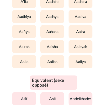
a'lia
aadhini
aadhira
aadhiya
aadhya
aadiya
aafiya
aahana
aaira
aairah
aaisha
aaleyah
aalia
aaliah
aaliya
Equivalent (sexe
opposé)
atif
anli
abdelkhader