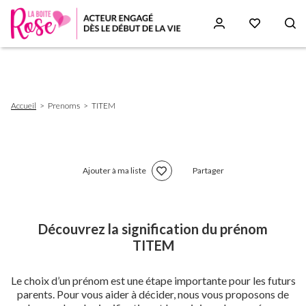
Aller
au
contenu
principal
Fil
Accueil
Prenoms
TITEM
d'Ariane
Ajouter à ma liste
Partager
Découvrez la signification du prénom
TITEM
Le choix d’un prénom est une étape importante pour les futurs
parents. Pour vous aider à décider, nous vous proposons de