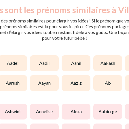
 sont les prénoms similaires à Vil
des prénoms similaires pour élargir vos idées ! Si le prénom que vo
rénoms similaires est là pour vous inspirer. Ces prénoms partagent 
met d’élargir vos idées tout en restant fidèle à vos goûts. Une faço
pour votre futur bébé !
aadel
aadil
aahil
aakash
aarush
aayan
aaziz
ab
ashwini
annelise
alexa
aubierge