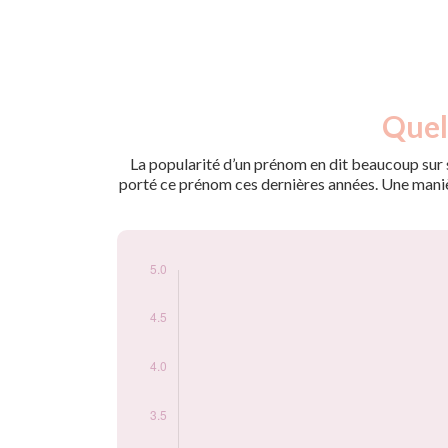
Nouveaux-
Quell
Année
nés
1901
3
La popularité d’un prénom en dit beaucoup sur s
1904
4
porté ce prénom ces dernières années. Une manière
1905
5
1907
5
Popularité du
prénom Vilfrid par
année