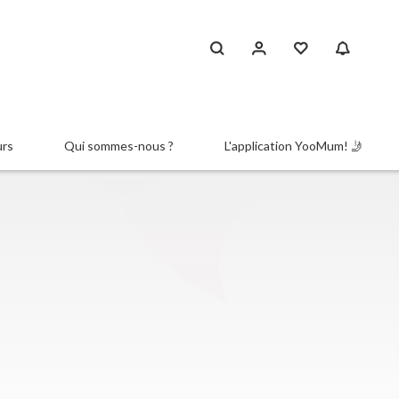
urs
Qui sommes-nous ?
L'application YooMum! 🤳