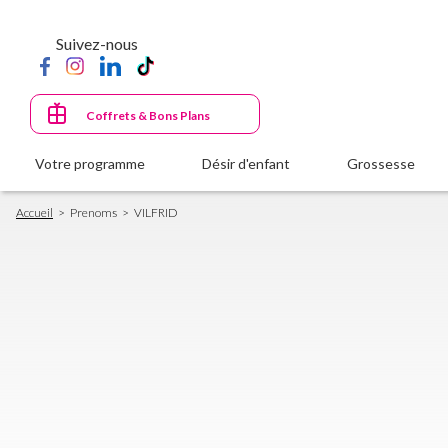
Aller
au
Suivez-nous
contenu
principal
Coffrets & Bons Plans
Votre programme
Désir d'enfant
Grossesse
Fil
Accueil
Prenoms
VILFRID
d'Ariane