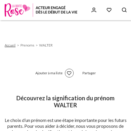
Aller
au
contenu
principal
Fil
Accueil
Prenoms
WALTER
d'Ariane
Ajouter à ma liste
Partager
Découvrez la signification du prénom
WALTER
Le choix d’un prénom est une étape importante pour les futurs
parents. Pour vous aider à décider, nous vous proposons de