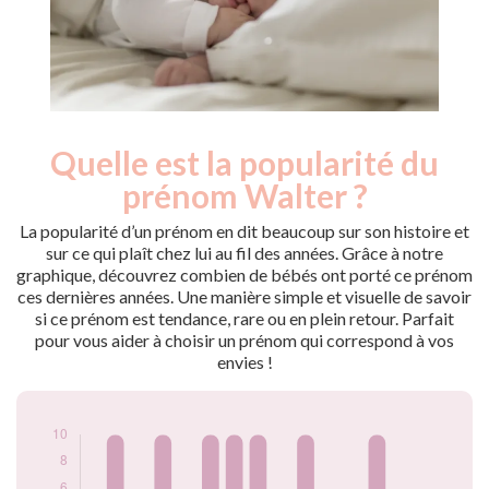
Quelle est la popularité du
Nouveaux-
Année
nés
prénom Walter ?
2009
15
2010
5
La popularité d’un prénom en dit beaucoup sur son histoire et
2011
10
sur ce qui plaît chez lui au fil des années. Grâce à notre
graphique, découvrez combien de bébés ont porté ce prénom
2012
5
ces dernières années. Une manière simple et visuelle de savoir
2013
10
si ce prénom est tendance, rare ou en plein retour. Parfait
2014
5
pour vous aider à choisir un prénom qui correspond à vos
2015
10
envies !
2016
10
2017
10
2018
5
2019
10
2020
5