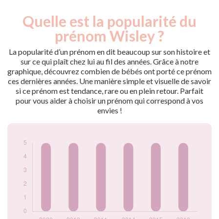
Quelle est la popularité du
Nouveaux-
Année
nés
prénom Wisley ?
2009
5
2010
5
La popularité d’un prénom en dit beaucoup sur son histoire et
2011
5
sur ce qui plaît chez lui au fil des années. Grâce à notre
graphique, découvrez combien de bébés ont porté ce prénom
2014
5
ces dernières années. Une manière simple et visuelle de savoir
2015
5
si ce prénom est tendance, rare ou en plein retour. Parfait
2019
5
pour vous aider à choisir un prénom qui correspond à vos
Popularité du
envies !
prénom Wisley par
année