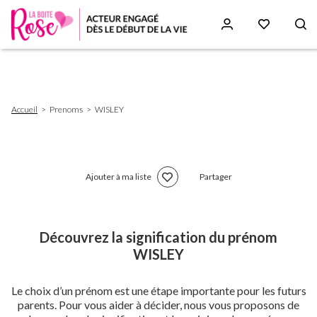
Aller
au
contenu
principal
Fil
Accueil
Prenoms
WISLEY
d'Ariane
Ajouter à ma liste
Partager
Découvrez la signification du prénom
WISLEY
Le choix d’un prénom est une étape importante pour les futurs
parents. Pour vous aider à décider, nous vous proposons de