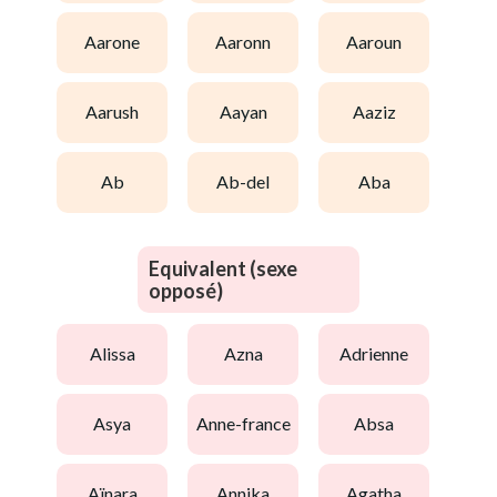
aarone
aaronn
aaroun
aarush
aayan
aaziz
ab
ab-del
aba
Equivalent (sexe
opposé)
alissa
azna
adrienne
asya
anne-france
absa
aïnara
annika
agatha