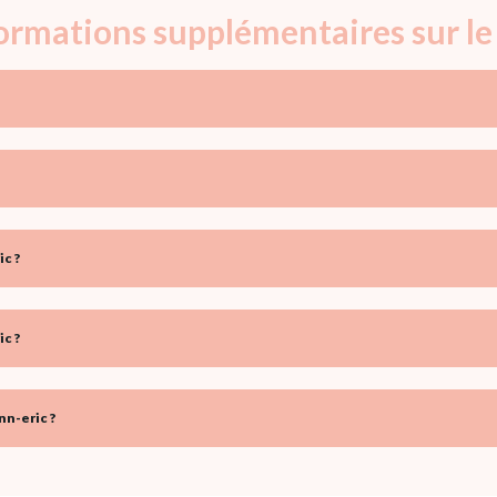
formations supplémentaires sur l
c ?
c ?
n-eric ?