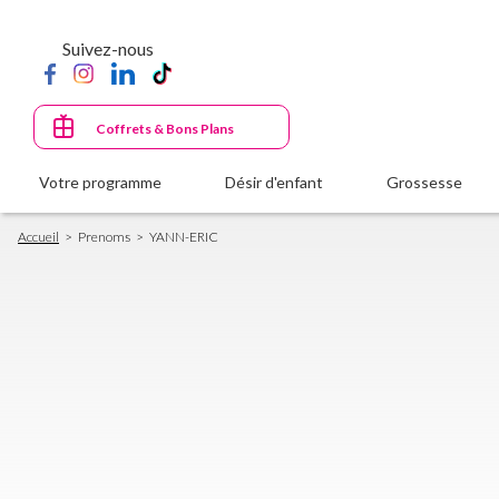
Aller
au
Suivez-nous
contenu
principal
Coffrets & Bons Plans
Votre programme
Désir d'enfant
Grossesse
Fil
Accueil
Prenoms
YANN-ERIC
d'Ariane