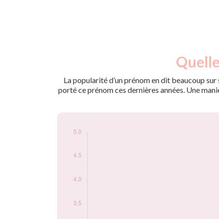
Nouveaux-
Quelle
Année
nés
2019
5
La popularité d’un prénom en dit beaucoup sur s
porté ce prénom ces dernières années. Une manière
Popularité du
prénom Yann-eric
par année