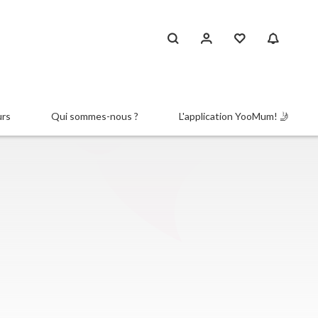
urs
Qui sommes-nous ?
L'application YooMum! 🤳