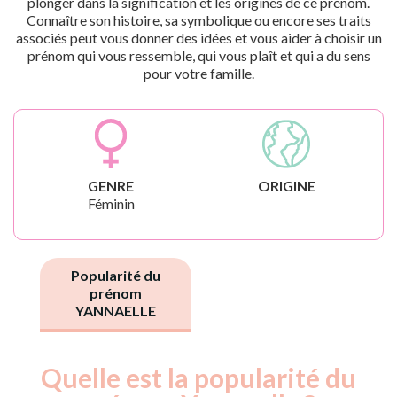
plonger dans la signification et les origines de ce prénom.
Connaître son histoire, sa symbolique ou encore ses traits
associés peut vous donner des idées et vous aider à choisir un
prénom qui vous ressemble, qui vous plaît et qui a du sens
pour votre famille.
GENRE
ORIGINE
Féminin
Popularité du
prénom
YANNAELLE
Quelle est la popularité du
Nouveaux-
Année
nés