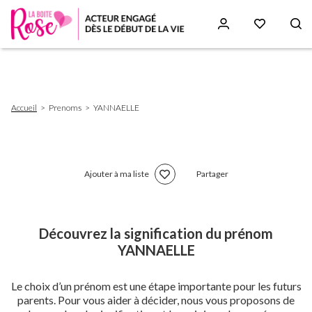
Aller
au
contenu
principal
Fil
Accueil
Prenoms
YANNAELLE
d'Ariane
Ajouter à ma liste
Partager
Découvrez la signification du prénom
YANNAELLE
Le choix d’un prénom est une étape importante pour les futurs
parents. Pour vous aider à décider, nous vous proposons de