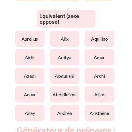
Equivalent (sexe
opposé)
aurelius
alix
aquilino
alrik
aditya
amyr
azadi
abdullahi
archi
anuar
abdelkrime
atim
aïley
andréa
aristhene
Générateur de prénoms :