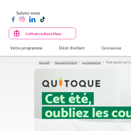
Aller
au
Suivez-nous
contenu
principal
Coffrets & Bons Plans
Votre programme
Désir d'enfant
Grossesse
Fil
Accueil
Accouchement
La naissance
Tout savoir sur 
d'Ariane