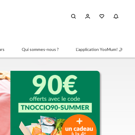
urs
Qui sommes-nous ?
L'application YooMum! 🤳