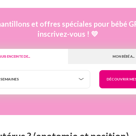
antillons et offres spéciales pour béb
inscrivez-vous ! 💛
 SUIS ENCEINTE DE...
MON BÉBÉ A...
 SEMAINES