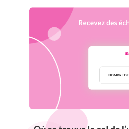
Recevez des éch
JE
Nombre
de
NOMBRE DE
semaines