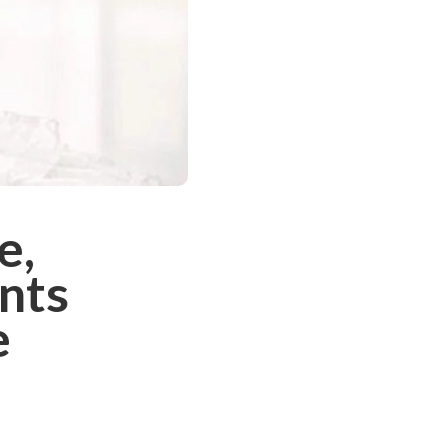
e,
nts
e