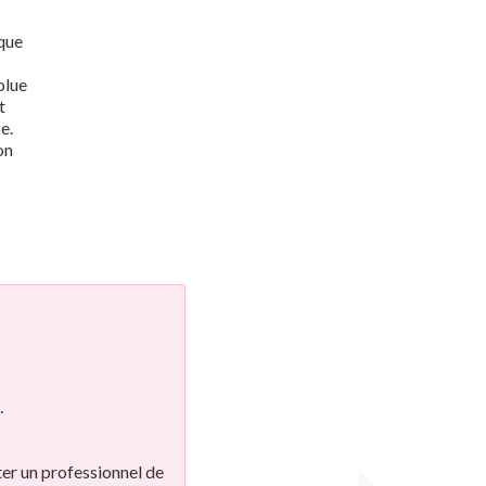
ique
olue
t
e.
on
.
ter un professionnel de