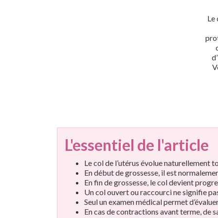
Le 
pro
d
V
L'essentiel de l'article
Le col de l’utérus évolue naturellement t
En début de grossesse, il est normalemen
En fin de grossesse, le col devient progr
Un col ouvert ou raccourci ne signifie p
Seul un examen médical permet d’évaluer 
En cas de contractions avant terme, de s