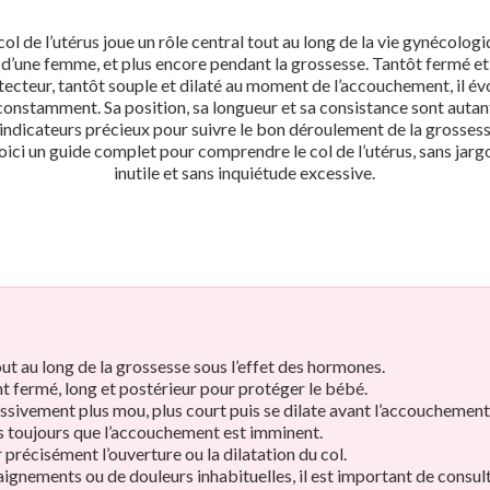
col de l’utérus joue un rôle central tout au long de la vie gynécolog
d’une femme, et plus encore pendant la grossesse. Tantôt fermé et
tecteur, tantôt souple et dilaté au moment de l’accouchement, il év
constamment. Sa position, sa longueur et sa consistance sont autan
’indicateurs précieux pour suivre le bon déroulement de la grossess
oici un guide complet pour comprendre le col de l’utérus, sans jarg
inutile et sans inquiétude excessive.
out au long de la grossesse sous l’effet des hormones.
t fermé, long et postérieur pour protéger le bébé.
essivement plus mou, plus court puis se dilate avant l’accouchement
as toujours que l’accouchement est imminent.
précisément l’ouverture ou la dilatation du col.
aignements ou de douleurs inhabituelles, il est important de consul