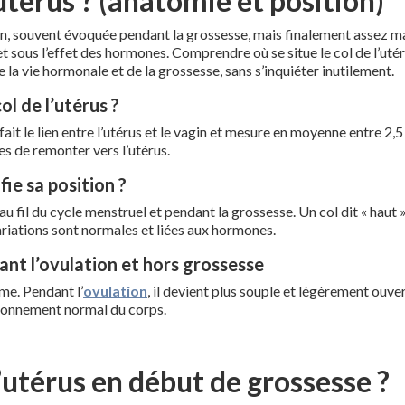
’utérus ? (anatomie et position)
nin, souvent évoquée pendant la grossesse, mais finalement assez ma
et sous l’effet des hormones. Comprendre où se situe le col de l’u
la vie hormonale et de la grossesse, sans s’inquiéter inutilement.
ol de l’utérus ?
l fait le lien entre l’utérus et le vagin et mesure en moyenne entre 2,
s de remonter vers l’utérus.
fie sa position ?
u fil du cycle menstruel et pendant la grossesse. Un col dit « haut » 
ariations sont normales et liées aux hormones.
dant l’ovulation et hors grossesse
rme. Pendant l’
ovulation
, il devient plus souple et légèrement ouve
tionnement normal du corps.
’utérus en début de grossesse ?