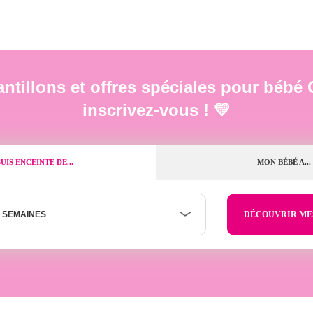
ntillons et offres spéciales pour bé
inscrivez-vous ! 💛
SUIS ENCEINTE DE...
MON BÉBÉ A...
 SEMAINES