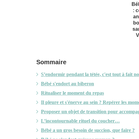
Bé
: 
an
bo
sa
V
Sommaire
S’endormir pendant la tétée, c'est tout à fait n
Bébé s'endort au biberon
Ritualiser le moment du repas
Il pleure et s'énerve au sein ? Repérer les mom
Proposer un objet de transition pour accompa
L’incontournable rituel du coucher…
Bébé a un gros besoin de succion, que faire ?