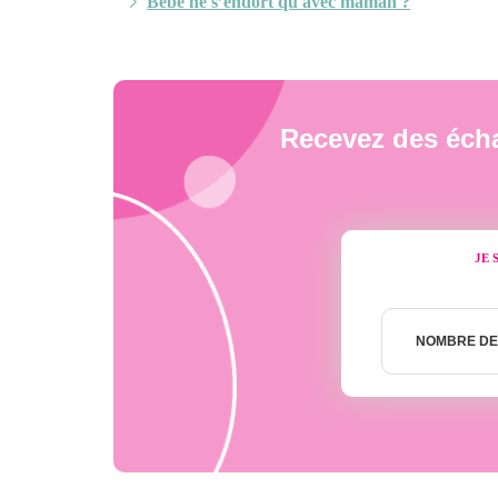
Bébé ne s’endort qu'avec maman ?
Recevez des écha
JE 
Nombre
de
NOMBRE DE
semaines