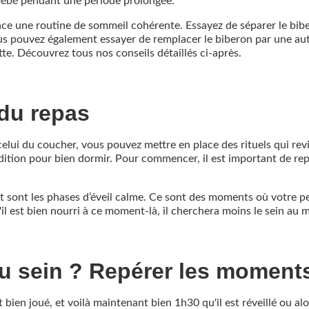
u bébé pendant une période prolongée.
lace une routine de sommeil cohérente. Essayez de séparer le bi
us pouvez également essayer de remplacer le biberon par une aut
ette. Découvrez tous nos conseils détaillés ci-après.
 du repas
celui du coucher, vous pouvez mettre en place des rituels qui 
ndition pour bien dormir. Pour commencer, il est important de r
 sont les phases d’éveil calme. Ce sont des moments où votre peti
S'il est bien nourri à ce moment-là, il cherchera moins le sein a
 au sein ? Repérer les moment
 et bien joué, et voilà maintenant bien 1h30 qu'il est réveillé ou a