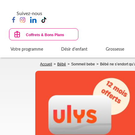
Aller
au
Suivez-nous
contenu
principal
Coffrets & Bons Plans
Votre programme
Désir d'enfant
Grossesse
Fil
Accueil
Bébé
Sommeil bebe
Bébé ne s’endort qu’
d'Ariane