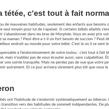
tétée, c'est tout à fait norma
s ou de mauvaises habitudes, seulement des enfants aux besoins d
 le seul moyen pour lui de s’apaiser. Si certains bébés allaités s’
ir s’abandonner dans les bras de Morphée. Vous en avez pris votre 
 sa maman ? Peut-être a-t-il un fort besoin de succion ? Peut-êt
illeur endroit au monde pour votre bébé. C’est là où il se sent le
ispensable à l’endormissement de votre loulou : c’est tout à fait
é, mais n'oubliez pas de vous écouter aussi, sans culpabiliser. 
ser une soirée tranquille. Mais ne perdez pas de vue que votre pe
rmir autrement. Et ce jour arrivera sûrement plus tôt que vous le
eron
bés ont l'habitude de s'endormir systématiquement au biberon. Lo
la transition vers des habitudes de sommeil indépendantes. De pl