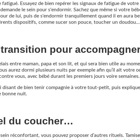
e fatigué. Essayez de bien repérer les signaux de fatigue de votre
demande le sein pour s'endormir. Sachez que même si votre bébé n
our de lui, puis de s'endormir tranquillement quand il en aura beso
fférents dispositifs, comme sucer son pouce, toucher un doudou…
 transition pour accompagne
relais entre maman, papa et son lit, et qui sera bien utile au mom
s aurez dormi plusieurs nuits par exemple afin qu’il ait votre od
contre vous, avec bébé durant les premiers jours voire semaines.
isant de bien tenir compagnie à votre tout-petit, puis expliquez
e bonne nuit.
uel du coucher…
re sein réconfortant, vous pouvez proposer d’autres rituels. Tamis