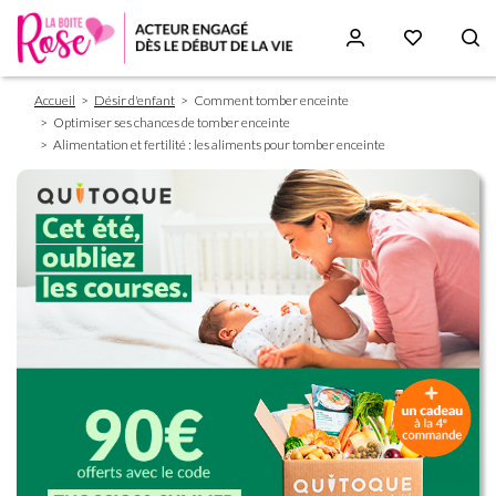
Fil
Aller
Accueil
Désir d'enfant
Comment tomber enceinte
d'Ariane
au
Optimiser ses chances de tomber enceinte
contenu
Alimentation et fertilité : les aliments pour tomber enceinte
principal