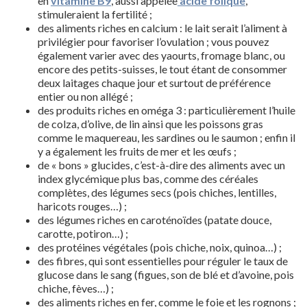
en
vitamine B9
, aussi appelée
acide folique
,
stimuleraient la fertilité ;
des aliments riches en calcium : le lait serait l’aliment à
privilégier pour favoriser l’ovulation ; vous pouvez
également varier avec des yaourts, fromage blanc, ou
encore des petits-suisses, le tout étant de consommer
deux laitages chaque jour et surtout de préférence
entier ou non allégé ;
des produits riches en oméga 3 : particulièrement l’huile
de colza, d’olive, de lin ainsi que les poissons gras
comme le maquereau, les sardines ou le saumon ; enfin il
y a également les fruits de mer et les œufs ;
de « bons » glucides, c’est-à-dire des aliments avec un
index glycémique plus bas, comme des céréales
complètes, des légumes secs (pois chiches, lentilles,
haricots rouges…) ;
des légumes riches en caroténoïdes (patate douce,
carotte, potiron…) ;
des protéines végétales (pois chiche, noix, quinoa…) ;
des fibres, qui sont essentielles pour réguler le taux de
glucose dans le sang (figues, son de blé et d’avoine, pois
chiche, fèves…) ;
des aliments riches en fer, comme le foie et les rognons ;